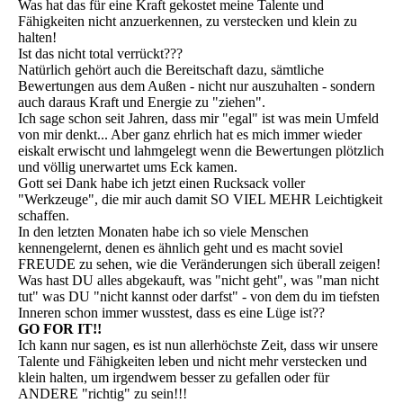
Was hat das für eine Kraft gekostet meine Talente und
Fähigkeiten nicht anzuerkennen, zu verstecken und klein zu
halten!
Ist das nicht total verrückt???
Natürlich gehört auch die Bereitschaft dazu, sämtliche
Bewertungen aus dem Außen - nicht nur auszuhalten - sondern
auch daraus Kraft und Energie zu "ziehen".
Ich sage schon seit Jahren, dass mir "egal" ist was mein Umfeld
von mir denkt... Aber ganz ehrlich hat es mich immer wieder
eiskalt erwischt und lahmgelegt wenn die Bewertungen plötzlich
und völlig unerwartet ums Eck kamen.
Gott sei Dank habe ich jetzt einen Rucksack voller
"Werkzeuge", die mir auch damit SO VIEL MEHR Leichtigkeit
schaffen.
In den letzten Monaten habe ich so viele Menschen
kennengelernt, denen es ähnlich geht und es macht soviel
FREUDE zu sehen, wie die Veränderungen sich überall zeigen!
Was hast DU alles abgekauft, was "nicht geht", was "man nicht
tut" was DU "nicht kannst oder darfst" - von dem du im tiefsten
Inneren schon immer wusstest, dass es eine Lüge ist??
GO FOR IT!!
Ich kann nur sagen, es ist nun allerhöchste Zeit, dass wir unsere
Talente und Fähigkeiten leben und nicht mehr verstecken und
klein halten, um irgendwem besser zu gefallen oder für
ANDERE "richtig" zu sein!!!