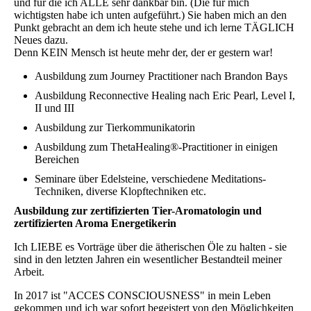
und für die ich ALLE sehr dankbar bin. (Die für mich
wichtigsten habe ich unten aufgeführt.) Sie haben mich an den
Punkt gebracht an dem ich heute stehe und ich lerne TÄGLICH
Neues dazu.
Denn KEIN Mensch ist heute mehr der, der er gestern war!
Ausbildung zum Journey Practitioner nach Brandon Bays
Ausbildung Reconnective Healing nach Eric Pearl, Level I,
II und III
Ausbildung zur Tierkommunikatorin
Ausbildung zum ThetaHealing®-Practitioner in einigen
Bereichen
Seminare über Edelsteine, verschiedene Meditations-
Techniken, diverse Klopftechniken etc.
Ausbildung zur zertifizierten Tier-Aromatologin und
zertifizierten Aroma Energetikerin
Ich LIEBE es Vorträge über die ätherischen Öle zu halten - sie
sind in den letzten Jahren ein wesentlicher Bestandteil meiner
Arbeit.
In 2017 ist "ACCES CONSCIOUSNESS" in mein Leben
gekommen und ich war sofort begeistert von den Möglichkeiten